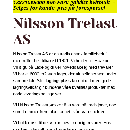
18x210x5000 mm Furu gulvlist hvitmalt –
Selges for kunde, pris på forespørsel
Nilsson Trelast
AS
Nilsson Trelast AS er en tradisjonsrik familiebedrift
med røtter helt tilbake til 1901. Vi holder til i Haakon
VII’s gt. på Lade og driver hovedsakelig med trevarer.
Vi har et 6000 m2 stort lager, der alt befinner seg under
samme tak. Stor lagringsplass kombinert med gode
lagringsvilkår gir kundene våre kvalitetsprodukter med
gode leveringsbetingelser.
Vi i Nilsson Trelast ønsker å ta vare på tradisjoner, noe
som kommer frem blant annet i vårt varespekter.
Vi holder oss til det vi kan best, nemlig trevarer. Hos
oss har vi fagfolk som har erfaring og gode