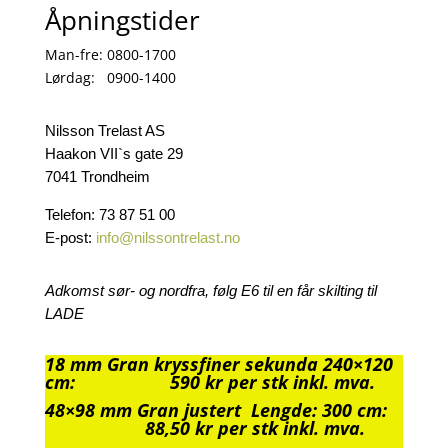
Åpningstider
Man-fre: 0800-1700
Lørdag: 0900-1400
Nilsson Trelast AS
Haakon VII`s gate 29
7041 Trondheim
Telefon: 73 87 51 00
E-post:
info@nilssontrelast.no
Adkomst sør- og nordfra, følg E6 til en får skilting til
LADE
18 mm Gran kryssfiner sekunda 240×120
cm: 590 kr per stk inkl. mva.
48×98 mm Gran justert Lengde: 300 cm
:
88,50 kr per stk inkl. mva.